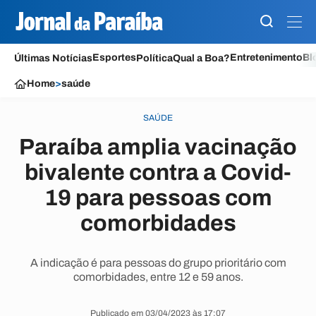
Esportes
Entretenimento
Bl
Últimas Notícias
Política
Qual a Boa?
Home
>
saúde
SAÚDE
Paraíba amplia vacinação
bivalente contra a Covid-
19 para pessoas com
comorbidades
A indicação é para pessoas do grupo prioritário com
comorbidades, entre 12 e 59 anos.
Publicado em 03/04/2023 às 17:07