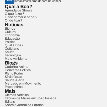
jornalismo@jornaldaparaiba.com.br
Qual a Boa?
Agenda de Shows
O que fazer?
Onde comer e beber?
Onde ficar?
Notícias
Bichos
Cultura
Economia
Educação
Política
Qual a Boa?
Cotidiano
Saúde
Tecnologia
Meio Ambiente
Blogs
Caderno Animal
Conversa Política
Pleno Poder
Sílvio Osias
Saúde Alerta
Mercado em Movimento
Papo Íntimo
Mais
Últimas Notícias
Tábuas de Marés em João Pessoa
Editais
Sobre o Jornal da Paraíba