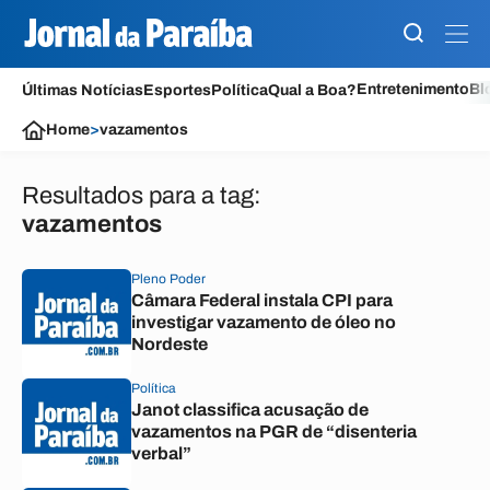
Entretenimento
Bl
Últimas Notícias
Esportes
Política
Qual a Boa?
Home
>
vazamentos
Resultados para a tag:
vazamentos
Pleno Poder
Câmara Federal instala CPI para
investigar vazamento de óleo no
Nordeste
Política
Janot classifica acusação de
vazamentos na PGR de “disenteria
verbal”