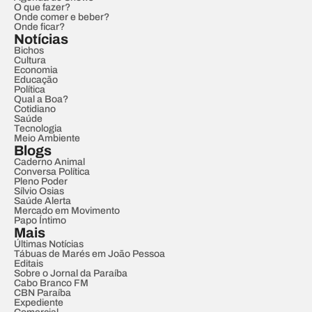
O que fazer?
Onde comer e beber?
Onde ficar?
Notícias
Bichos
Cultura
Economia
Educação
Política
Qual a Boa?
Cotidiano
Saúde
Tecnologia
Meio Ambiente
Blogs
Caderno Animal
Conversa Política
Pleno Poder
Sílvio Osias
Saúde Alerta
Mercado em Movimento
Papo Íntimo
Mais
Últimas Notícias
Tábuas de Marés em João Pessoa
Editais
Sobre o Jornal da Paraíba
Cabo Branco FM
CBN Paraíba
Expediente