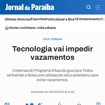
Esportes
Entretenimento
Bl
Últimas Notícias
Política
Qual a Boa?
Home
>
cotidiano
>
vida urbana
VIDA URBANA
Tecnologia vai impedir
vazamentos
Cisternas do Programa &Aacute;gua para Todos
ser&atilde;o feitas com pl&aacute;stico polietileno para
evitar vazamentos.
Publicado em 06/02/2013 às 6:00