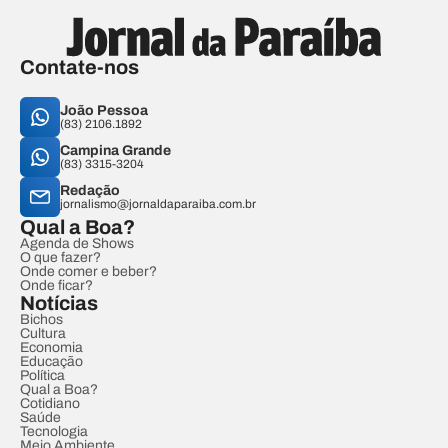
Contate-nos
João Pessoa
(83) 2106.1892
Campina Grande
(83) 3315-3204
Redação
jornalismo@jornaldaparaiba.com.br
Qual a Boa?
Agenda de Shows
O que fazer?
Onde comer e beber?
Onde ficar?
Notícias
Bichos
Cultura
Economia
Educação
Política
Qual a Boa?
Cotidiano
Saúde
Tecnologia
Meio Ambiente