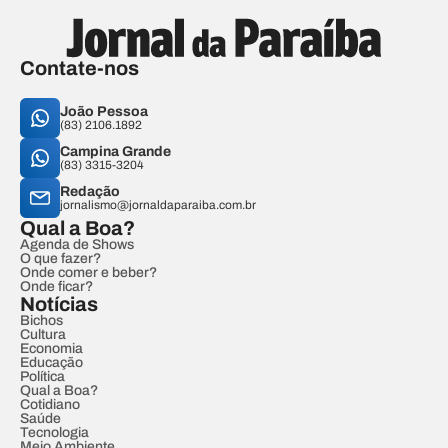
Contate-nos
João Pessoa
(83) 2106.1892
Campina Grande
(83) 3315-3204
Redação
jornalismo@jornaldaparaiba.com.br
Qual a Boa?
Agenda de Shows
O que fazer?
Onde comer e beber?
Onde ficar?
Notícias
Bichos
Cultura
Economia
Educação
Política
Qual a Boa?
Cotidiano
Saúde
Tecnologia
Meio Ambiente