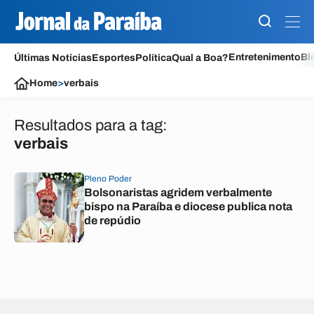
Entretenimento
Bl
Últimas Notícias
Esportes
Política
Qual a Boa?
Home
>
verbais
Resultados para a tag:
verbais
Pleno Poder
Bolsonaristas agridem verbalmente
bispo na Paraíba e diocese publica nota
de repúdio