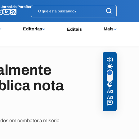
o
o
Jornal da Paraíba
Jornal da Paraíba
Editorias
Mais
Editais
balmente
blica nota
ados em combater a miséria