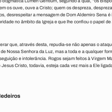
ção dogmática Lumen Gentium, segundo a qual, “os Bisp
em os ouve, ouve a Cristo; quem os despreza, despreza
mos, desrespeitar a mensagem de Dom Aldemiro Sena é 
ridade no âmbito da Igreja e que lhe confiou o papel de 
iterar que, através desta, repudia-se não apenas o ataq
de Nossa Senhora da Luz, mas a toda e a qualquer form
erseguição e intolerância. Rogos sejam feitos à Virgem 
 Jesus Cristo, todavia, esteja cada vez mais a Ele ligad
Medeiros