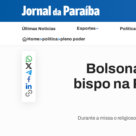
Esportes
Últimas Notícias
Política
Home
>
política
>
pleno poder
Bolsona
bispo na 
Durante a missa o religio