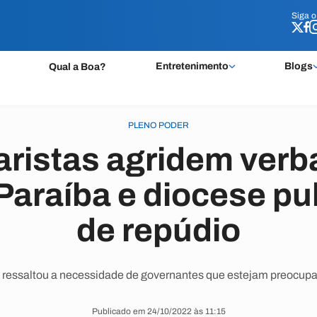
Siga 
Siga 
Entretenimento
Blogs
Qual a Boa?
PLENO PODER
ristas agridem ver
Paraíba e diocese pu
de repúdio
so ressaltou a necessidade de governantes que estejam preocup
Publicado em 24/10/2022 às 11:15