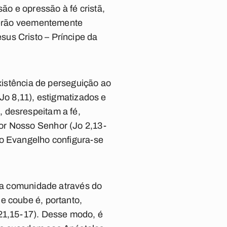
o e opressão à fé cristã,
 serão veementemente
us Cristo – Príncipe da
existência de perseguição ao
Jo 8,11), estigmatizados e
 desrespeitam a fé,
or Nosso Senhor (Jo 2,13-
do Evangelho configura-se
 da comunidade através do
e coube é, portanto,
 21,15-17). Desse modo, é