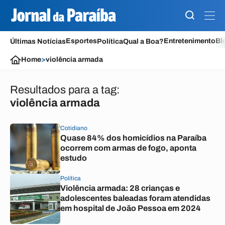
Esportes
Entretenimento
Bl
Últimas Notícias
Política
Qual a Boa?
Home
>
violência armada
Resultados para a tag:
violência armada
Cotidiano
Quase 84% dos homicídios na Paraíba
ocorrem com armas de fogo, aponta
estudo
Política
Violência armada: 28 crianças e
adolescentes baleadas foram atendidas
em hospital de João Pessoa em 2024