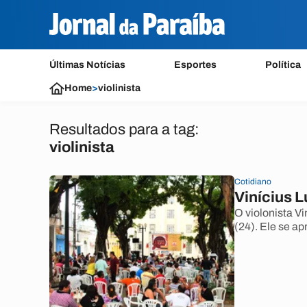
Últimas Notícias
Esportes
Política
Home
>
violinista
Resultados para a tag:
violinista
Cotidiano
Vinícius 
O violonista V
(24). Ele se ap