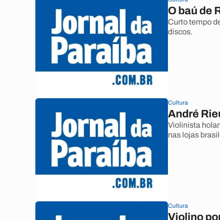
O baú de 
Curto tempo de
discos.
Cultura
André Rie
Violinista hol
nas lojas brasi
Cultura
Violino po