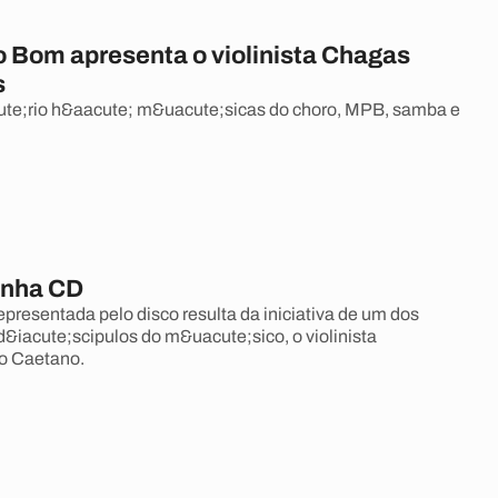
 Bom apresenta o violinista Chagas
s
ute;rio h&aacute; m&uacute;sicas do choro, MPB, samba e
anha CD
esentada pelo disco resulta da iniciativa de um dos
d&iacute;scipulos do m&uacute;sico, o violinista
o Caetano.