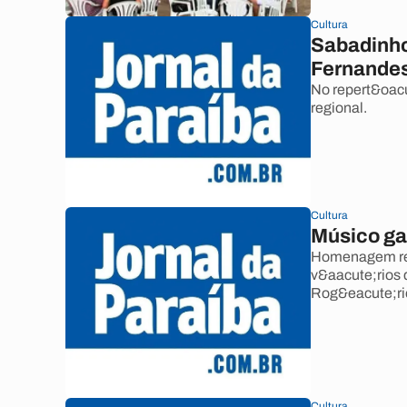
Cultura
Sabadinho
Fernande
No repert&oac
regional.
Cultura
Músico g
Homenagem repr
v&aacute;rios 
Rog&eacute;ri
Cultura