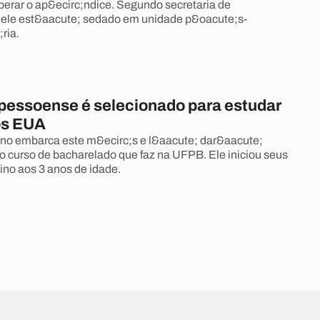
erar o ap&ecirc;ndice. Segundo secretaria de
 ele est&aacute; sedado em unidade p&oacute;s-
ria.
a pessoense é selecionado para estudar
os EUA
no embarca este m&ecirc;s e l&aacute; dar&aacute;
o curso de bacharelado que faz na UFPB. Ele iniciou seus
ino aos 3 anos de idade.