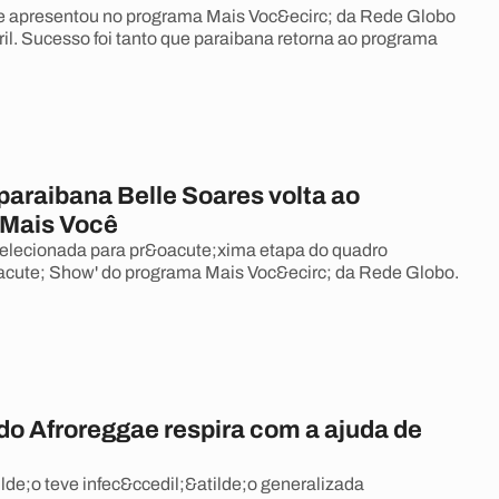
se apresentou no programa Mais Voc&ecirc; da Rede Globo
ril. Sucesso foi tanto que paraibana retorna ao programa
 paraibana Belle Soares volta ao
Mais Você
selecionada para pr&oacute;xima etapa do quadro
acute; Show' do programa Mais Voc&ecirc; da Rede Globo.
 do Afroreggae respira com a ajuda de
lde;o teve infec&ccedil;&atilde;o generalizada