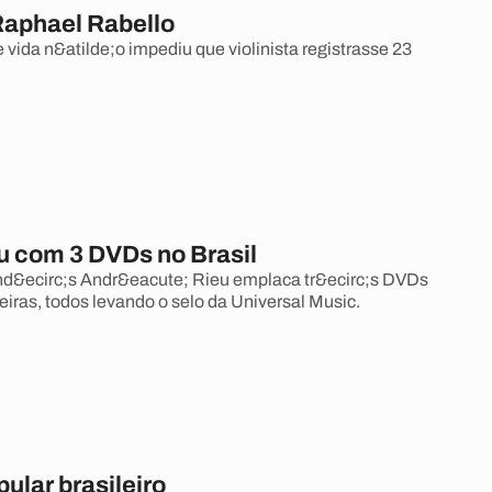
Raphael Rabello
 vida n&atilde;o impediu que violinista registrasse 23
u com 3 DVDs no Brasil
and&ecirc;s Andr&eacute; Rieu emplaca tr&ecirc;s DVDs
leiras, todos levando o selo da Universal Music.
pular brasileiro