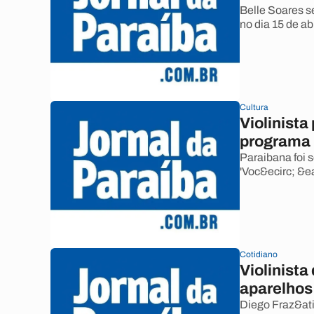
Belle Soares 
no dia 15 de ab
Cultura
Violinista
programa 
Paraibana foi 
'Voc&ecirc; &e
Cotidiano
Violinista
aparelhos
Diego Fraz&ati