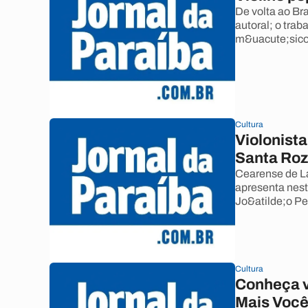
De volta ao Bra
autoral; o trab
m&uacute;sico
Cultura
Violonista
Santa Ro
Cearense de La
apresenta nest
Jo&atilde;o Pe
Cultura
Conheça v
Mais Voc