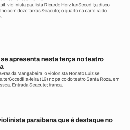
sil, violinista paulista Ricardo Herz lan&ccedil;a disco
alho com doze faixas &eacute; o quarto na carreira do
.
 se apresenta nesta terça no teatro
za
vras da Mangabeira, o violonista Nonato Luiz se
a ter&ccedil;a-feira (19) no palco do teatro Santa Roza, em
ssoa. Entrada &eacute; franca.
iolinista paraibana que é destaque no
ê