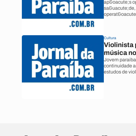
ap&oacute;s op
sa&uacute;de,
operat&oacute;
Cultura
Violinist
música n
Jovem paraiba
continuidade a
estudos de viol