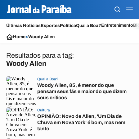
Entretenimento
Bl
Últimas Notícias
Esportes
Política
Qual a Boa?
Home
>
Woody Allen
Resultados para a tag:
Woody Allen
Qual a Boa?
Woody Allen, 85, é menor do que
pensam seus fãs e maior do que dizem
seus críticos
Cultura
OPINIÃO: Novo de Allen, 'Um Dia de
Chuva em Nova York' é bom, mas nem
tanto