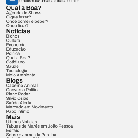
jornalismo@jornaldaparaiba.com.br
Qual a Boa?
Agenda de Shows
O que fazer?
Onde comer e beber?
Onde ficar?
Notícias
Bichos
Cultura
Economia
Educação
Política
Qual a Boa?
Cotidiano
Saúde
Tecnologia
Meio Ambiente
Blogs
Caderno Animal
Conversa Política
Pleno Poder
Sílvio Osias
Saúde Alerta
Mercado em Movimento
Papo Íntimo
Mais
Últimas Notícias
Tábuas de Marés em João Pessoa
Editais
Sobre o Jornal da Paraíba