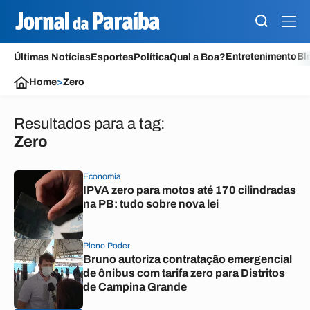
Entretenimento
Bl
Últimas Notícias
Esportes
Política
Qual a Boa?
Home
>
Zero
Resultados para a tag:
Zero
Economia
IPVA zero para motos até 170 cilindradas
na PB: tudo sobre nova lei
Pleno Poder
Bruno autoriza contratação emergencial
de ônibus com tarifa zero para Distritos
de Campina Grande