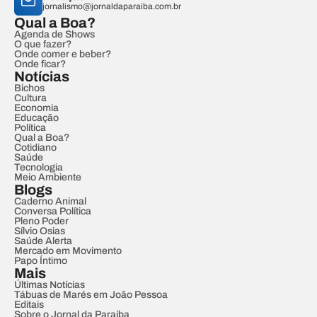
jornalismo@jornaldaparaiba.com.br
Qual a Boa?
Agenda de Shows
O que fazer?
Onde comer e beber?
Onde ficar?
Notícias
Bichos
Cultura
Economia
Educação
Política
Qual a Boa?
Cotidiano
Saúde
Tecnologia
Meio Ambiente
Blogs
Caderno Animal
Conversa Política
Pleno Poder
Sílvio Osias
Saúde Alerta
Mercado em Movimento
Papo Íntimo
Mais
Últimas Notícias
Tábuas de Marés em João Pessoa
Editais
Sobre o Jornal da Paraíba