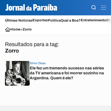
Esportes
Entretenimento
Bl
Últimas Notícias
Política
Qual a Boa?
Home
>
Zorro
Resultados para a tag:
Zorro
Silvio Osias
Ele fez um tremendo sucesso nas séries
da TV americana e foi morrer sozinho na
Argentina. Quem é ele?