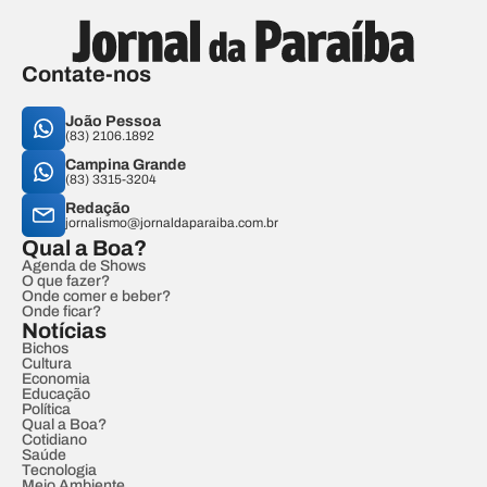
Contate-nos
João Pessoa
(83) 2106.1892
Campina Grande
(83) 3315-3204
Redação
jornalismo@jornaldaparaiba.com.br
Qual a Boa?
Agenda de Shows
O que fazer?
Onde comer e beber?
Onde ficar?
Notícias
Bichos
Cultura
Economia
Educação
Política
Qual a Boa?
Cotidiano
Saúde
Tecnologia
Meio Ambiente