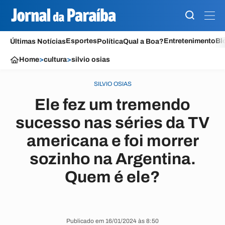
Esportes
Entretenimento
Bl
Últimas Notícias
Política
Qual a Boa?
Home
>
cultura
>
silvio osias
SILVIO OSIAS
Ele fez um tremendo
sucesso nas séries da TV
americana e foi morrer
sozinho na Argentina.
Quem é ele?
Publicado em 16/01/2024 às 8:50