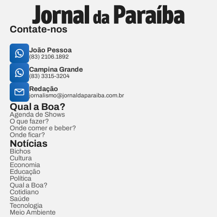
Contate-nos
João Pessoa
(83) 2106.1892
Campina Grande
(83) 3315-3204
Redação
jornalismo@jornaldaparaiba.com.br
Qual a Boa?
Agenda de Shows
O que fazer?
Onde comer e beber?
Onde ficar?
Notícias
Bichos
Cultura
Economia
Educação
Política
Qual a Boa?
Cotidiano
Saúde
Tecnologia
Meio Ambiente