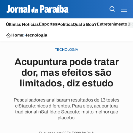
Esportes
Entretenimento
Bl
Últimas Notícias
Política
Qual a Boa?
Home
>
tecnologia
TECNOLOGIA
Acupuntura pode tratar
dor, mas efeitos são
limitados, diz estudo
Pesquisadores analisaram resultados de 13 testes
cl&iacute;nicos diferentes. Para eles, acupuntura
tradicional n&atilde;o &eacute; muito melhor que
placebo.