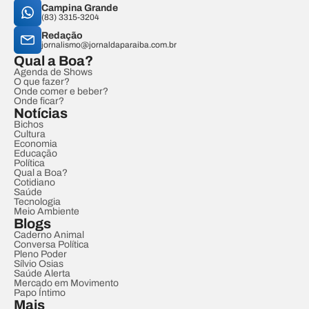
Campina Grande
(83) 3315-3204
Redação
jornalismo@jornaldaparaiba.com.br
Qual a Boa?
Agenda de Shows
O que fazer?
Onde comer e beber?
Onde ficar?
Notícias
Bichos
Cultura
Economia
Educação
Política
Qual a Boa?
Cotidiano
Saúde
Tecnologia
Meio Ambiente
Blogs
Caderno Animal
Conversa Política
Pleno Poder
Sílvio Osias
Saúde Alerta
Mercado em Movimento
Papo Íntimo
Mais