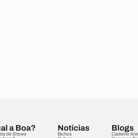
al a Boa?
Notícias
Blogs
da de Shows
Bichos
Caderno Ani