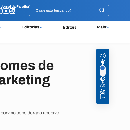
o
o
Jornal da Paraíba
Jornal da Paraíba
Editorias
Mais
Editais
 nomes de
arketing
serviço considerado abusivo.