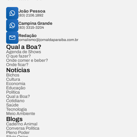
João Pessoa
(83) 2106.1892
Campina Grande
(83) 3315-3204
Redação
jornalismo@jornaldaparaiba.com.br
Qual a Boa?
Agenda de Shows
O que fazer?
Onde comer e beber?
Onde ficar?
Notícias
Bichos
Cultura
Economia
Educação
Política
Qual a Boa?
Cotidiano
Saúde
Tecnologia
Meio Ambiente
Blogs
Caderno Animal
Conversa Política
Pleno Poder
Sílvio Osias