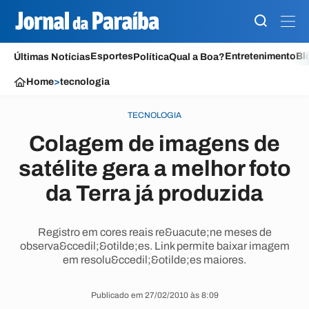
Esportes
Entretenimento
Bl
Últimas Notícias
Política
Qual a Boa?
Home
>
tecnologia
TECNOLOGIA
Colagem de imagens de
satélite gera a melhor foto
da Terra já produzida
Registro em cores reais re&uacute;ne meses de
observa&ccedil;&otilde;es. Link permite baixar imagem
em resolu&ccedil;&otilde;es maiores.
Publicado em 27/02/2010 às 8:09