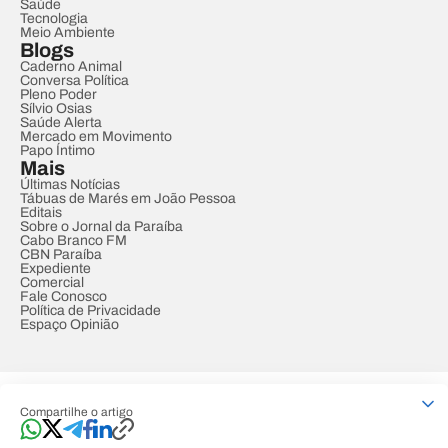
Saúde
Tecnologia
Meio Ambiente
Blogs
Caderno Animal
Conversa Política
Pleno Poder
Sílvio Osias
Saúde Alerta
Mercado em Movimento
Papo Íntimo
Mais
Últimas Notícias
Tábuas de Marés em João Pessoa
Editais
Sobre o Jornal da Paraíba
Cabo Branco FM
CBN Paraíba
Expediente
Comercial
Fale Conosco
Política de Privacidade
Espaço Opinião
© REDE PARAÍBA DE COMUNICAÇÃO
Compartilhe o artigo
Developed by
Designed by