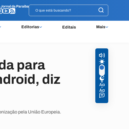
o
o
Jornal da Paraíba
Jornal da Paraíba
Editorias
Mais
Editais
da para
droid, diz
ronização pela União Europeia.