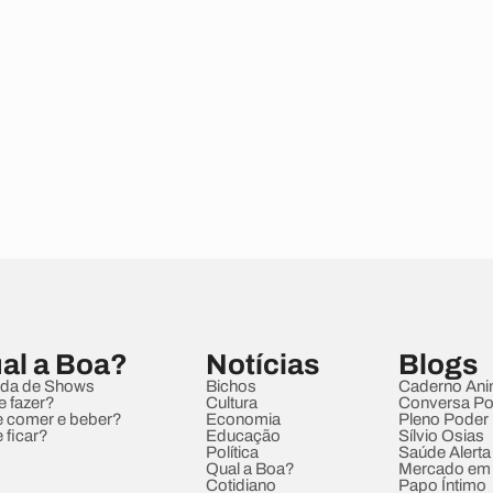
al a Boa?
Notícias
Blogs
da de Shows
Bichos
Caderno Ani
e fazer?
Cultura
Conversa Pol
 comer e beber?
Economia
Pleno Poder
 ficar?
Educação
Sílvio Osias
Política
Saúde Alerta
Qual a Boa?
Mercado em
Cotidiano
Papo Íntimo