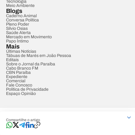
Tecnologia
Meio Ambiente
Blogs
Caderno Animal
Conversa Política
Pleno Poder
Sílvio Osias
Saúde Alerta
Mercado em Movimento
Papo Íntimo
Mais
Últimas Notícias
Tábuas de Marés em João Pessoa
Editais
Sobre o Jornal da Paraíba
Cabo Branco FM
CBN Paraíba
Expediente
Comercial
Fale Conosco
Política de Privacidade
Espaço Opinião
© REDE PARAÍBA DE COMUNICAÇÃO
Compartilhe o artigo
Developed by
Designed by