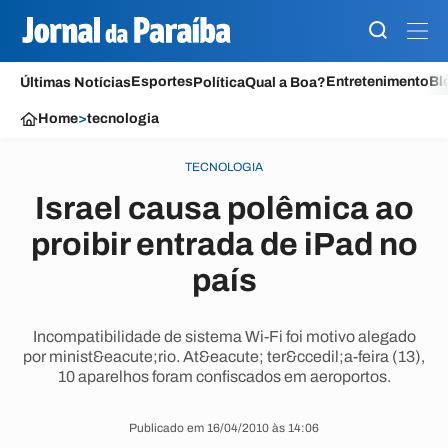
Esportes
Entretenimento
Bl
Últimas Notícias
Política
Qual a Boa?
Home
>
tecnologia
TECNOLOGIA
Israel causa polêmica ao
proibir entrada de iPad no
país
Incompatibilidade de sistema Wi-Fi foi motivo alegado
por minist&eacute;rio. At&eacute; ter&ccedil;a-feira (13),
10 aparelhos foram confiscados em aeroportos.
Publicado em 16/04/2010 às 14:06