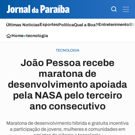
Esportes
Entretenimento
Bl
Últimas Notícias
Política
Qual a Boa?
Home
>
tecnologia
TECNOLOGIA
João Pessoa recebe
maratona de
desenvolvimento apoiada
pela NASA pelo terceiro
ano consecutivo
Maratona de desenvolvimento híbrida e gratuita incentiva
a participação de jovens, mulheres e comunidades em