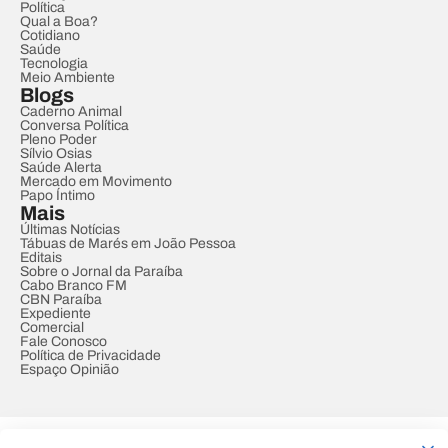
Política
Qual a Boa?
Cotidiano
Saúde
Tecnologia
Meio Ambiente
Blogs
Caderno Animal
Conversa Política
Pleno Poder
Sílvio Osias
Saúde Alerta
Mercado em Movimento
Papo Íntimo
Mais
Últimas Notícias
Tábuas de Marés em João Pessoa
Editais
Sobre o Jornal da Paraíba
Cabo Branco FM
CBN Paraíba
Expediente
Comercial
Fale Conosco
Política de Privacidade
Espaço Opinião
© REDE PARAÍBA DE COMUNICAÇÃO