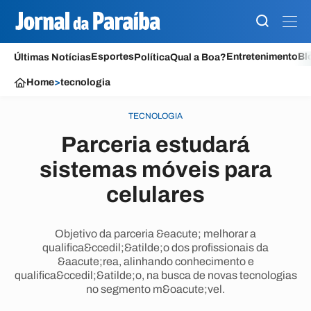
Esportes
Entretenimento
Bl
Últimas Notícias
Política
Qual a Boa?
Home
>
tecnologia
TECNOLOGIA
Parceria estudará
sistemas móveis para
celulares
Objetivo da parceria &eacute; melhorar a
qualifica&ccedil;&atilde;o dos profissionais da
&aacute;rea, alinhando conhecimento e
qualifica&ccedil;&atilde;o, na busca de novas tecnologias
no segmento m&oacute;vel.