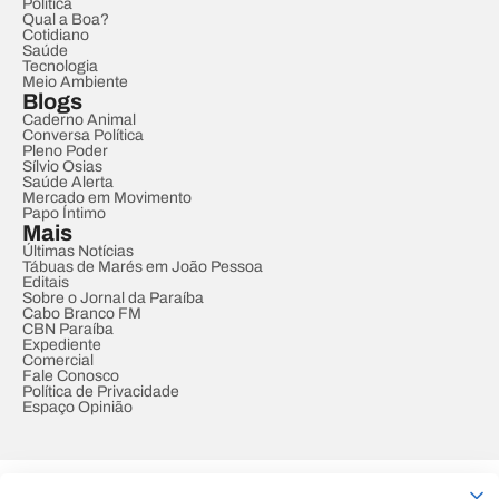
Política
Qual a Boa?
Cotidiano
Saúde
Tecnologia
Meio Ambiente
Blogs
Caderno Animal
Conversa Política
Pleno Poder
Sílvio Osias
Saúde Alerta
Mercado em Movimento
Papo Íntimo
Mais
Últimas Notícias
Tábuas de Marés em João Pessoa
Editais
Sobre o Jornal da Paraíba
Cabo Branco FM
CBN Paraíba
Expediente
Comercial
Fale Conosco
Política de Privacidade
Espaço Opinião
© REDE PARAÍBA DE COMUNICAÇÃO