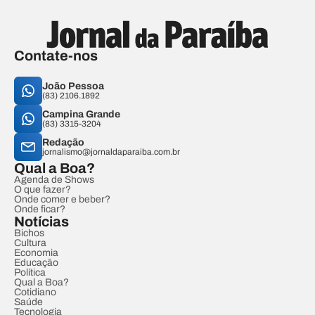
Contate-nos
João Pessoa
(83) 2106.1892
Campina Grande
(83) 3315-3204
Redação
jornalismo@jornaldaparaiba.com.br
Qual a Boa?
Agenda de Shows
O que fazer?
Onde comer e beber?
Onde ficar?
Notícias
Bichos
Cultura
Economia
Educação
Política
Qual a Boa?
Cotidiano
Saúde
Tecnologia