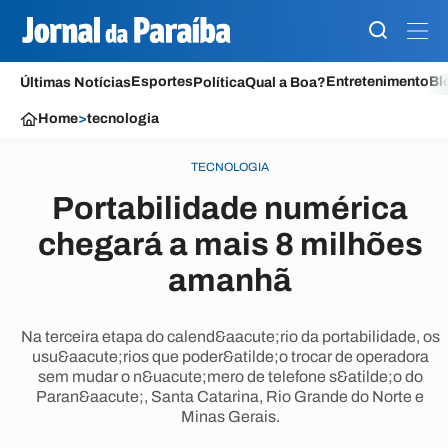
Esportes
Entretenimento
Bl
Últimas Notícias
Política
Qual a Boa?
Home
>
tecnologia
TECNOLOGIA
Portabilidade numérica
chegará a mais 8 milhões
amanhã
Na terceira etapa do calend&aacute;rio da portabilidade, os
usu&aacute;rios que poder&atilde;o trocar de operadora
sem mudar o n&uacute;mero de telefone s&atilde;o do
Paran&aacute;, Santa Catarina, Rio Grande do Norte e
Minas Gerais.