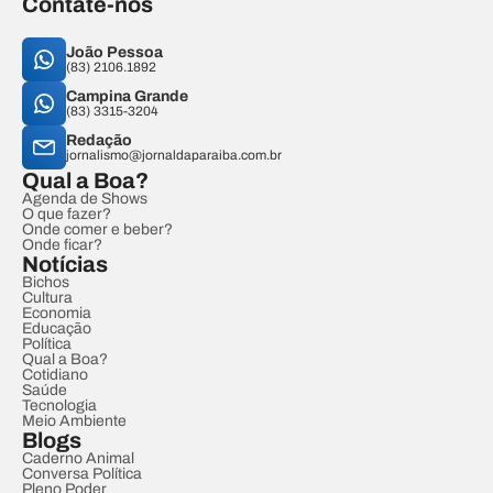
Contate-nos
João Pessoa
(83) 2106.1892
Campina Grande
(83) 3315-3204
Redação
jornalismo@jornaldaparaiba.com.br
Qual a Boa?
Agenda de Shows
O que fazer?
Onde comer e beber?
Onde ficar?
Notícias
Bichos
Cultura
Economia
Educação
Política
Qual a Boa?
Cotidiano
Saúde
Tecnologia
Meio Ambiente
Blogs
Caderno Animal
Conversa Política
Pleno Poder