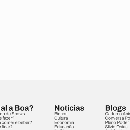
al a Boa?
Notícias
Blogs
da de Shows
Bichos
Caderno Ani
e fazer?
Cultura
Conversa Pol
 comer e beber?
Economia
Pleno Poder
 ficar?
Educação
Sílvio Osias