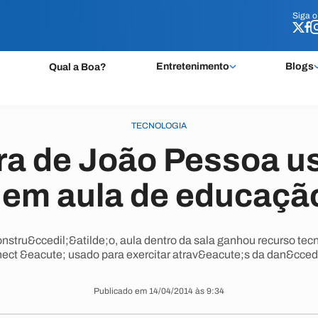
Siga 
Siga 
Entretenimento
Blogs
Qual a Boa?
TECNOLOGIA
ra de João Pessoa us
em aula de educação
stru&ccedil;&atilde;o, aula dentro da sala ganhou recurso te
nect &eacute; usado para exercitar atrav&eacute;s da dan&ccedi
Publicado em 14/04/2014 às 9:34