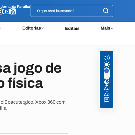
o
o
Jornal da Paraíba
Jornal da Paraíba
Editorias
Mais
Editais
a jogo de
 física
cnol&oacute;gico. Xbox 360 com
l;a