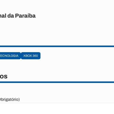
nal da Paraíba
TECNOLOGIA
XBOX 360
os
brigatório)