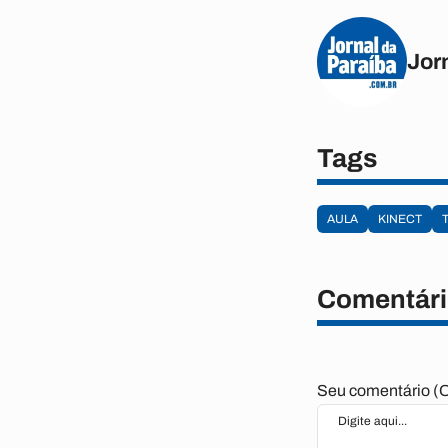
Jor
Tags
AULA
KINECT
Comentári
Seu comentário (O