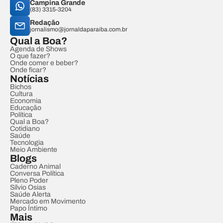
Campina Grande
(83) 3315-3204
Redação
jornalismo@jornaldaparaiba.com.br
Qual a Boa?
Agenda de Shows
O que fazer?
Onde comer e beber?
Onde ficar?
Notícias
Bichos
Cultura
Economia
Educação
Política
Qual a Boa?
Cotidiano
Saúde
Tecnologia
Meio Ambiente
Blogs
Caderno Animal
Conversa Política
Pleno Poder
Sílvio Osias
Saúde Alerta
Mercado em Movimento
Papo Íntimo
Mais