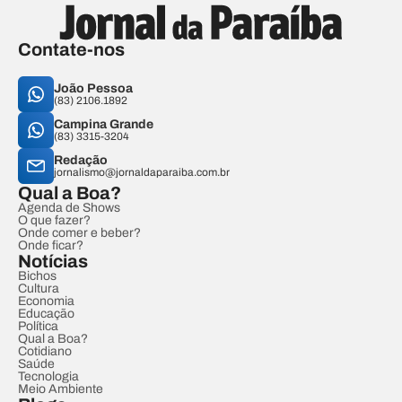
Contate-nos
João Pessoa
(83) 2106.1892
Campina Grande
(83) 3315-3204
Redação
jornalismo@jornaldaparaiba.com.br
Qual a Boa?
Agenda de Shows
O que fazer?
Onde comer e beber?
Onde ficar?
Notícias
Bichos
Cultura
Economia
Educação
Política
Qual a Boa?
Cotidiano
Saúde
Tecnologia
Meio Ambiente