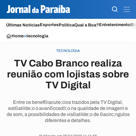
Esportes
Entretenimento
Bl
Últimas Notícias
Política
Qual a Boa?
Home
>
tecnologia
TECNOLOGIA
TV Cabo Branco realiza
reunião com lojistas sobre
TV Digital
Entre os benef&iacute;cios trazidos pela TV Digital,
est&atilde;o o avan&ccedil;o na qualidade de imagem e
de som, a possibilidades de vis&atilde;o de &acirc;ngulos
diferentes e detalhes.