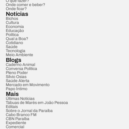
O que fazer?
Onde comer e beber?
Onde ficar?
Notícias
Bichos
Cultura
Economia
Educação
Política
Qual a Boa?
Cotidiano
Saúde
Tecnologia
Meio Ambiente
Blogs
Caderno Animal
Conversa Política
Pleno Poder
Sílvio Osias
Saúde Alerta
Mercado em Movimento
Papo Íntimo
Mais
Últimas Notícias
Tábuas de Marés em João Pessoa
Editais
Sobre o Jornal da Paraíba
Cabo Branco FM
CBN Paraíba
Expediente
Comercial