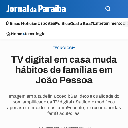
Esportes
Entretenimento
Bl
Últimas Notícias
Política
Qual a Boa?
Home
>
tecnologia
TECNOLOGIA
TV digital em casa muda
hábitos de famílias em
João Pessoa
Imagem em alta defini&ccedil;&atilde;o e qualidade do
som amplificado da TV digital n&atilde;o modificou
apenas o mercado, mas tamb&eacute;m o cotidiano das
fam&iacute;lias.