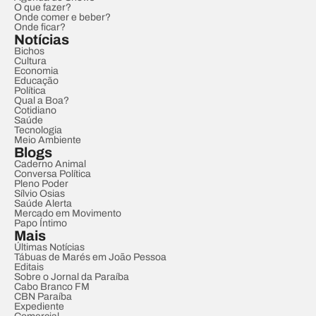
O que fazer?
Onde comer e beber?
Onde ficar?
Notícias
Bichos
Cultura
Economia
Educação
Política
Qual a Boa?
Cotidiano
Saúde
Tecnologia
Meio Ambiente
Blogs
Caderno Animal
Conversa Política
Pleno Poder
Sílvio Osias
Saúde Alerta
Mercado em Movimento
Papo Íntimo
Mais
Últimas Notícias
Tábuas de Marés em João Pessoa
Editais
Sobre o Jornal da Paraíba
Cabo Branco FM
CBN Paraíba
Expediente