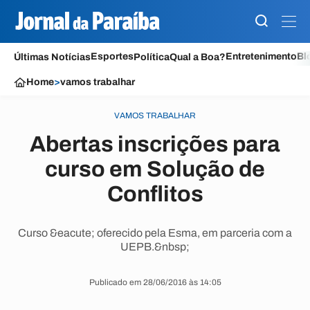
Esportes
Entretenimento
Bl
Últimas Notícias
Política
Qual a Boa?
Home
>
vamos trabalhar
VAMOS TRABALHAR
Abertas inscrições para
curso em Solução de
Conflitos
Curso &eacute; oferecido pela Esma, em parceria com a
UEPB.&nbsp;
Publicado em 28/06/2016 às 14:05