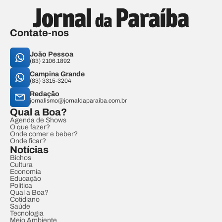
Contate-nos
João Pessoa
(83) 2106.1892
Campina Grande
(83) 3315-3204
Redação
jornalismo@jornaldaparaiba.com.br
Qual a Boa?
Agenda de Shows
O que fazer?
Onde comer e beber?
Onde ficar?
Notícias
Bichos
Cultura
Economia
Educação
Política
Qual a Boa?
Cotidiano
Saúde
Tecnologia
Meio Ambiente