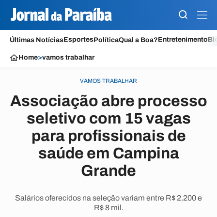
Esportes
Entretenimento
Bl
Últimas Notícias
Política
Qual a Boa?
Home
>
vamos trabalhar
VAMOS TRABALHAR
Associação abre processo
seletivo com 15 vagas
para profissionais de
saúde em Campina
Grande
Salários oferecidos na seleção variam entre R$ 2.200 e
R$ 8 mil.