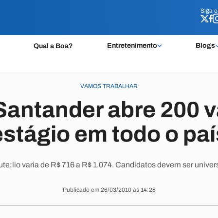
Siga 
Siga 
Entretenimento
Blogs
Qual a Boa?
VAMOS TRABALHAR
antander abre 200 
estágio em todo o paí
te;lio varia de R$ 716 a R$ 1.074. Candidatos devem ser univers
Publicado em 26/03/2010 às 14:28