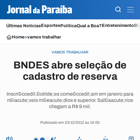
Esportes
Entretenimento
Bl
Últimas Notícias
Política
Qual a Boa?
Home
>
vamos trabalhar
VAMOS TRABALHAR
BNDES abre seleção de
cadastro de reserva
Inscri&ccedil;&otilde;es come&ccedil;am em janeiro para
n&iacute;veis m&eacute;dios e superior. Sal&aacute;rios
chegam a R$ 9 mil.
Publicado em 23/12/2012 às 10:00