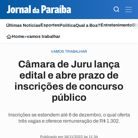
Esportes
Entretenimento
Bl
Últimas Notícias
Política
Qual a Boa?
Home
>
vamos trabalhar
VAMOS TRABALHAR
Câmara de Juru lança
edital e abre prazo de
inscrições de concurso
público
Inscrições se estendem até 6 de dezembro, o qual oferta
três vagas e oferece remuneração de R$ 1.302.
Publicado em 16/11/2022 às 11:34