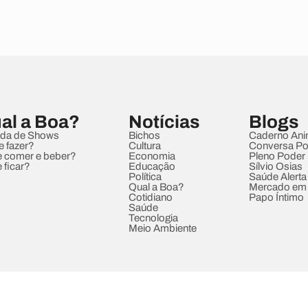
al a Boa?
Notícias
Blogs
da de Shows
Bichos
Caderno Ani
e fazer?
Cultura
Conversa Pol
 comer e beber?
Economia
Pleno Poder
 ficar?
Educação
Sílvio Osias
Política
Saúde Alerta
Qual a Boa?
Mercado em
Cotidiano
Papo Íntimo
Saúde
Tecnologia
Meio Ambiente