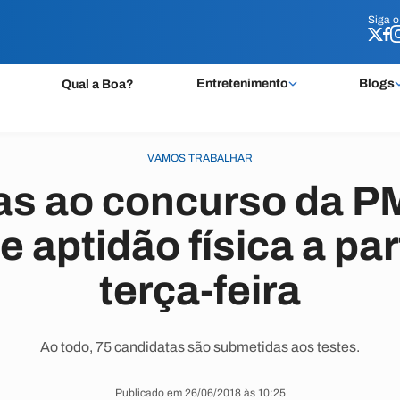
Siga 
Siga 
Entretenimento
Blogs
Qual a Boa?
VAMOS TRABALHAR
as ao concurso da PM
e aptidão física a par
terça-feira
Ao todo, 75 candidatas são submetidas aos testes.
Publicado em 26/06/2018 às 10:25