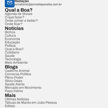
Redação
jornalismo@jornaldaparaiba.com.br
Qual a Boa?
Agenda de Shows
O que fazer?
Onde comer e beber?
Onde ficar?
Notícias
Bichos
Cultura
Economia
Educação
Política
Qual a Boa?
Cotidiano
Saúde
Tecnologia
Meio Ambiente
Blogs
Caderno Animal
Conversa Política
Pleno Poder
Sílvio Osias
Saúde Alerta
Mercado em Movimento
Papo Íntimo
Mais
Últimas Notícias
Tábuas de Marés em João Pessoa
Editais