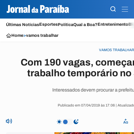
Esportes
Entretenimento
Bl
Últimas Notícias
Política
Qual a Boa?
Home
>
vamos trabalhar
VAMOS TRABALHA
Com 190 vagas, começam
trabalho temporário no
Interessados devem procurar a prefeitur
Publicado em 07/04/2019 às 17:06 | Atualiza