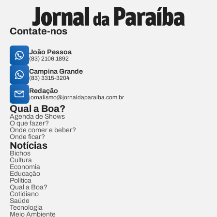
Contate-nos
João Pessoa
(83) 2106.1892
Campina Grande
(83) 3315-3204
Redação
jornalismo@jornaldaparaiba.com.br
Qual a Boa?
Agenda de Shows
O que fazer?
Onde comer e beber?
Onde ficar?
Notícias
Bichos
Cultura
Economia
Educação
Política
Qual a Boa?
Cotidiano
Saúde
Tecnologia
Meio Ambiente