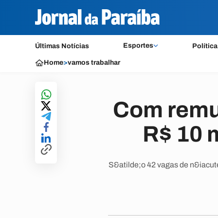
Esportes
Últimas Notícias
Política
Home
>
vamos trabalhar
Com remu
R$ 10 m
S&atilde;o 42 vagas de n&iacut