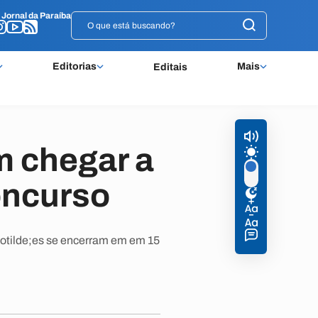
o
o
Jornal da Paraíba
Jornal da Paraíba
Editorias
Mais
Editais
 chegar a
concurso
&otilde;es se encerram em em 15