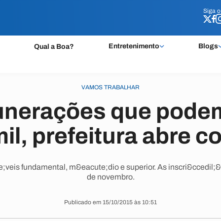
Siga 
Siga 
Entretenimento
Blogs
Qual a Boa?
VAMOS TRABALHAR
nerações que podem
il, prefeitura abre 
e;veis fundamental, m&eacute;dio e superior. As inscri&ccedil;
de novembro.
Publicado em 15/10/2015 às 10:51