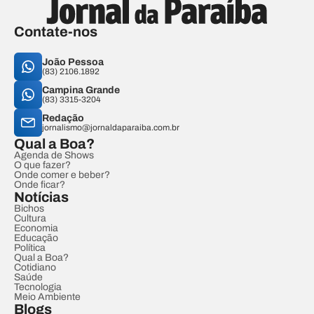
Contate-nos
João Pessoa
(83) 2106.1892
Campina Grande
(83) 3315-3204
Redação
jornalismo@jornaldaparaiba.com.br
Qual a Boa?
Agenda de Shows
O que fazer?
Onde comer e beber?
Onde ficar?
Notícias
Bichos
Cultura
Economia
Educação
Política
Qual a Boa?
Cotidiano
Saúde
Tecnologia
Meio Ambiente
Blogs