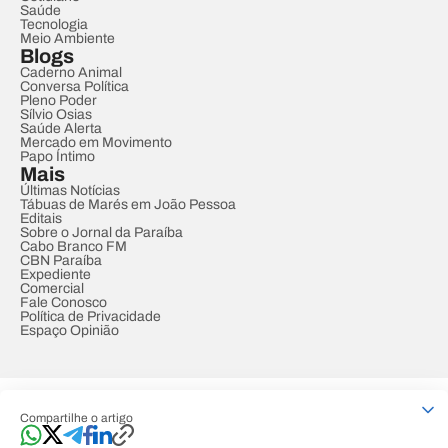
Saúde
Tecnologia
Meio Ambiente
Blogs
Caderno Animal
Conversa Política
Pleno Poder
Sílvio Osias
Saúde Alerta
Mercado em Movimento
Papo Íntimo
Mais
Últimas Notícias
Tábuas de Marés em João Pessoa
Editais
Sobre o Jornal da Paraíba
Cabo Branco FM
CBN Paraíba
Expediente
Comercial
Fale Conosco
Política de Privacidade
Espaço Opinião
© REDE PARAÍBA DE COMUNICAÇÃO
Compartilhe o artigo
Developed by
Designed by