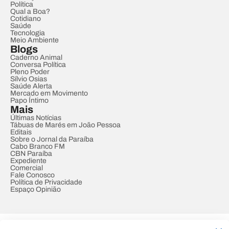
Política
Qual a Boa?
Cotidiano
Saúde
Tecnologia
Meio Ambiente
Blogs
Caderno Animal
Conversa Política
Pleno Poder
Sílvio Osias
Saúde Alerta
Mercado em Movimento
Papo Íntimo
Mais
Últimas Notícias
Tábuas de Marés em João Pessoa
Editais
Sobre o Jornal da Paraíba
Cabo Branco FM
CBN Paraíba
Expediente
Comercial
Fale Conosco
Política de Privacidade
Espaço Opinião
© REDE PARAÍBA DE COMUNICAÇÃO