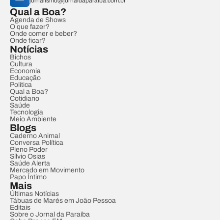
jornalismo@jornaldaparaiba.com.br
Qual a Boa?
Agenda de Shows
O que fazer?
Onde comer e beber?
Onde ficar?
Notícias
Bichos
Cultura
Economia
Educação
Política
Qual a Boa?
Cotidiano
Saúde
Tecnologia
Meio Ambiente
Blogs
Caderno Animal
Conversa Política
Pleno Poder
Sílvio Osias
Saúde Alerta
Mercado em Movimento
Papo Íntimo
Mais
Últimas Notícias
Tábuas de Marés em João Pessoa
Editais
Sobre o Jornal da Paraíba