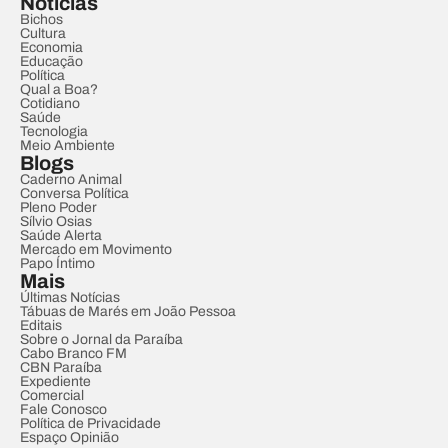
Notícias
Bichos
Cultura
Economia
Educação
Política
Qual a Boa?
Cotidiano
Saúde
Tecnologia
Meio Ambiente
Blogs
Caderno Animal
Conversa Política
Pleno Poder
Sílvio Osias
Saúde Alerta
Mercado em Movimento
Papo Íntimo
Mais
Últimas Notícias
Tábuas de Marés em João Pessoa
Editais
Sobre o Jornal da Paraíba
Cabo Branco FM
CBN Paraíba
Expediente
Comercial
Fale Conosco
Política de Privacidade
Espaço Opinião