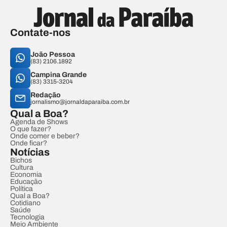
Contate-nos
João Pessoa
(83) 2106.1892
Campina Grande
(83) 3315-3204
Redação
jornalismo@jornaldaparaiba.com.br
Qual a Boa?
Agenda de Shows
O que fazer?
Onde comer e beber?
Onde ficar?
Notícias
Bichos
Cultura
Economia
Educação
Política
Qual a Boa?
Cotidiano
Saúde
Tecnologia
Meio Ambiente