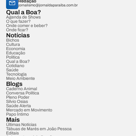
Redação
jornalismo@jornaldaparaiba.com.br
Qual a Boa?
Agenda de Shows
O que fazer?
Onde comer e beber?
Onde ficar?
Notícias
Bichos
Cultura
Economia
Educação
Política
Qual a Boa?
Cotidiano
Saúde
Tecnologia
Meio Ambiente
Blogs
Caderno Animal
Conversa Política
Pleno Poder
Sílvio Osias
Saúde Alerta
Mercado em Movimento
Papo Íntimo
Mais
Últimas Notícias
Tábuas de Marés em João Pessoa
Editais