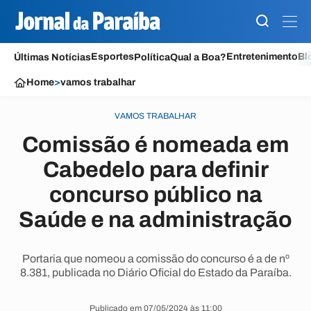
Esportes
Entretenimento
Bl
Últimas Notícias
Política
Qual a Boa?
Home
>
vamos trabalhar
VAMOS TRABALHAR
Comissão é nomeada em
Cabedelo para definir
concurso público na
Saúde e na administração
Portaria que nomeou a comissão do concurso é a de nº
8.381, publicada no Diário Oficial do Estado da Paraíba.
Publicado em 07/05/2024 às 11:00