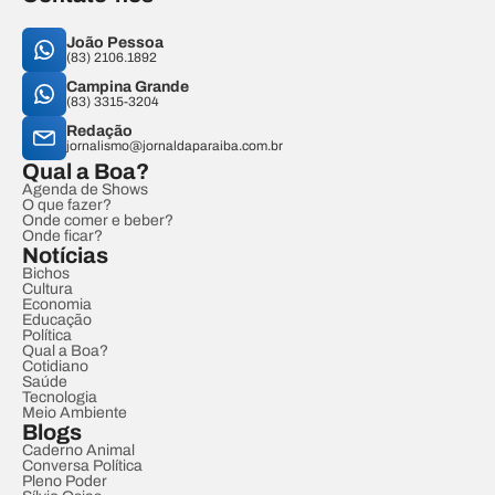
João Pessoa
(83) 2106.1892
Campina Grande
(83) 3315-3204
Redação
jornalismo@jornaldaparaiba.com.br
Qual a Boa?
Agenda de Shows
O que fazer?
Onde comer e beber?
Onde ficar?
Notícias
Bichos
Cultura
Economia
Educação
Política
Qual a Boa?
Cotidiano
Saúde
Tecnologia
Meio Ambiente
Blogs
Caderno Animal
Conversa Política
Pleno Poder