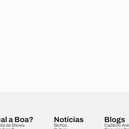
al a Boa?
Notícias
Blogs
da de Shows
Bichos
Caderno Ani