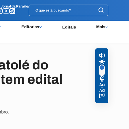
o
o
Jornal da Paraíba
Jornal da Paraíba
Editorias
Mais
Editais
atolé do
tem edital
mbro.