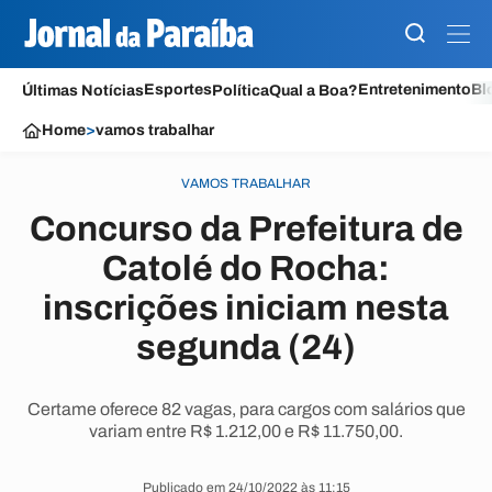
Esportes
Entretenimento
Bl
Últimas Notícias
Política
Qual a Boa?
Home
>
vamos trabalhar
VAMOS TRABALHAR
Concurso da Prefeitura de
Catolé do Rocha:
inscrições iniciam nesta
segunda (24)
Certame oferece 82 vagas, para cargos com salários que
variam entre R$ 1.212,00 e R$ 11.750,00.
Publicado em 24/10/2022 às 11:15