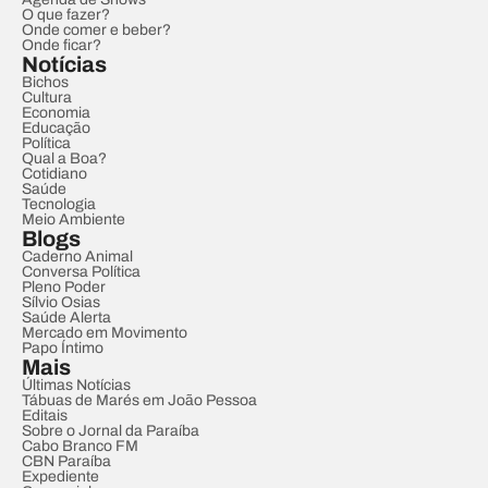
O que fazer?
Onde comer e beber?
Onde ficar?
Notícias
Bichos
Cultura
Economia
Educação
Política
Qual a Boa?
Cotidiano
Saúde
Tecnologia
Meio Ambiente
Blogs
Caderno Animal
Conversa Política
Pleno Poder
Sílvio Osias
Saúde Alerta
Mercado em Movimento
Papo Íntimo
Mais
Últimas Notícias
Tábuas de Marés em João Pessoa
Editais
Sobre o Jornal da Paraíba
Cabo Branco FM
CBN Paraíba
Expediente