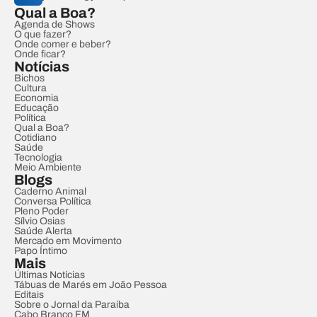
Qual a Boa?
Agenda de Shows
O que fazer?
Onde comer e beber?
Onde ficar?
Notícias
Bichos
Cultura
Economia
Educação
Política
Qual a Boa?
Cotidiano
Saúde
Tecnologia
Meio Ambiente
Blogs
Caderno Animal
Conversa Política
Pleno Poder
Sílvio Osias
Saúde Alerta
Mercado em Movimento
Papo Íntimo
Mais
Últimas Notícias
Tábuas de Marés em João Pessoa
Editais
Sobre o Jornal da Paraíba
Cabo Branco FM